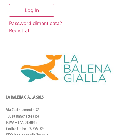
Password dimenticata?
Registrati
LA BALENA GIALLA SRLS
Via Castellamonte 32
10010 Banchette (To)
P.IVA – 12270180016
Codice Unico – W7YVJK9
PEC: labalenagialla@pec.it